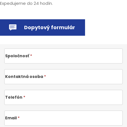
Expedujeme do 24 hodín.
Dopytový
formulár
Dopytový formulár
Spoločnosť
*
Kontaktná osoba
*
Telefón
*
Email
*